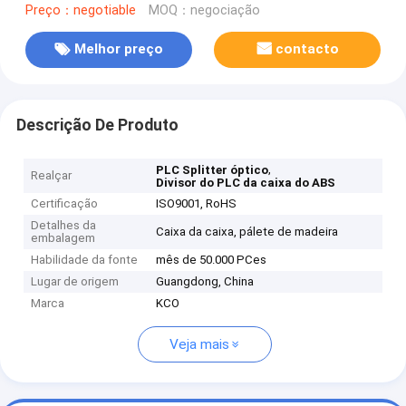
Preço：negotiable
MOQ：negociação
Melhor preço
contacto
Descrição De Produto
,
PLC Splitter óptico
Realçar
Divisor do PLC da caixa do ABS
Certificação
ISO9001, RoHS
Detalhes da
Caixa da caixa, pálete de madeira
embalagem
Habilidade da fonte
mês de 50.000 PCes
Lugar de origem
Guangdong, China
Marca
KCO
Veja mais