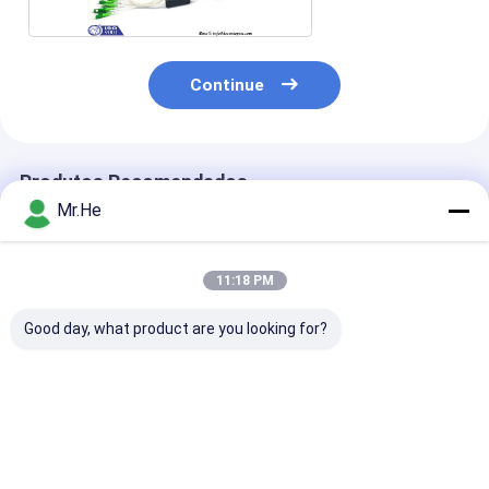
Continue
Produtos Recomendados
Mr.He
11:18 PM
Good day, what product are you looking for?
Divisor 1x2 2x2 da
Divisor da fibra ótica
Mini tipo diâm
fibra ótica do PLC de
da tampa 1x4 2x4
de Blockless d
FTTX/fibra de G657A
G652D de Lszh com
da trança do d
divisor planar do
comprimento do
1x16 2x16 0.9
circuito do
cabo de 0.3m
PLC da fibra ó
Melhor preço
Melhor preço
Melhor pr
Lightwave