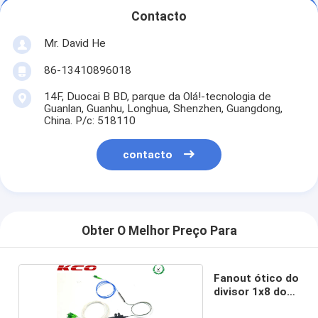
Contacto
Mr. David He
86-13410896018
14F, Duocai B BD, parque da Olá!-tecnologia de
Guanlan, Guanhu, Longhua, Shenzhen, Guangdong,
China. P/c: 518110
contacto
Obter O Melhor Preço Para
Fanout ótico do
divisor 1x8 do
PLC