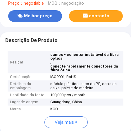
Preço：negotiable
MOQ：negociação
Melhor preço
contacto
Descrição De Produto
campo - conector instalável da fibra
óptica
Realçar
,
conecte rapidamente conectores da
fibra ótica
Certificação
ISO9001, RoHS
Detalhes da
módulo plástico, saco do PE, caixa da
embalagem
caixa, pálete de madeira
Habilidade da fonte
100,000 pcs / month
Lugar de origem
Guangdong, China
Marca
KCO
Veja mais