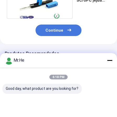
SC/UPC jejua
conector
Continue
Produtos Recomendados
Mr.He
6:18 PM
Good day, what product are you looking for?
Do PC rápido ótico
Preto rápido de fibra
Conector rápi
do conector FTTH
ótica pre encaixado
fibra ótica de
FC do conjunto da
da manutenção
FC APC, manu
fibra bens
programada G657B3
programada r