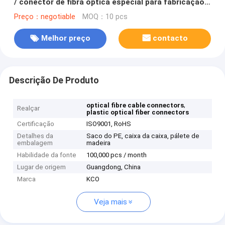
/ conector de fibra óptica especial para fabricação
de jumpers de patch SM MM
Preço：negotiable
MOQ：10 pcs
Melhor preço
contacto
Descrição De Produto
,
optical fibre cable connectors
Realçar
plastic optical fiber connectors
Certificação
ISO9001, RoHS
Detalhes da
Saco do PE, caixa da caixa, pálete de
embalagem
madeira
Habilidade da fonte
100,000 pcs / month
Lugar de origem
Guangdong, China
Marca
KCO
Veja mais