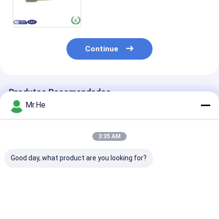
conector de fibra óptica
especial para fabricação de
jumpers de patch SM MM
Continue
Produtos Recomendados
Mr.He
3:35 AM
Good day, what product are you looking for?
Virolas multimodos
Conector LC de cabo
Conjunto de c
da zircônia do
de fibra óptica 0,9
de fibra óptica
conjunto frente e
mm Mutilmode / MM
conector de c
verso do conector da
Conector LC
de parche tipo 
fibra ótica do FDDI
Casamento com
APC SM