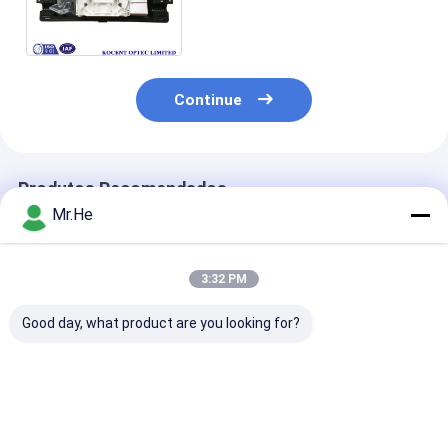
fechamento Madidi-ZT-Z13
da tala da fibra ótica 2
Continue
Produtos Recomendados
Mr.He
3:32 PM
Good day, what product are you looking for?
Caixa comum do
ODVA à prova de
Fechamento da
cerco da tala de
água FTTA-08A MPO
da fibra ótica 
fibra ótica
Conector FTTA
cabo pendente
impermeável de 12fo
Caixa multifuncional
FTTH para 1x8
24fo 48fo
Fechamento de
tomada da ent