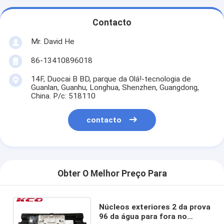
Contacto
Mr. David He
86-13410896018
14F, Duocai B BD, parque da Olá!-tecnologia de
Guanlan, Guanhu, Longhua, Shenzhen, Guangdong,
China. P/c: 518110
contacto
Obter O Melhor Preço Para
Núcleos exteriores 2 da prova
96 da água para fora no