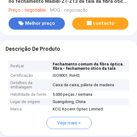
no fechamento Madidi-ZT-Z13 da tala da fibra ótica
2
Preço：negotiable
MOQ：negociação
Melhor preço
contacto
Descrição De Produto
,
Fechamento comum da fibra óptica
Realçar
fibra - fechamento ótico da tala
Certificação
iSO9001, RoHS
Detalhes da
Caixa da caixa, pálete de madeira
embalagem
Habilidade da fonte
5.000 peças / semana
Lugar de origem
Guangdong, China
Marca
KCO, Kocent Optec Limited
Veja mais