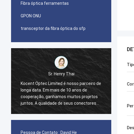
Fibra óptica ferramentas
GPON ONU
transceptor da fibra óptica do sfp
DE
Tip
hai
Sr. Pablo
osso parceiro de
Eu fui surpreendido quando eu fiz de
Cor
0 anos de
primeira ordem com Kocent Optec
uitos projetos
limitado em 2014. Um recipiente 40GP do
eus conectores
cabo de GYXTW e um recipiente 20GP
Per
H é a melhor.
para o conector, o cabo de remendo e o
sentes em todo
adaptador rápidos. Terminaram esta
ordem em 2 semanas somente. Agora
Des
nós igualmente compramos muito o tipo
Pessoa de Contato :
David He