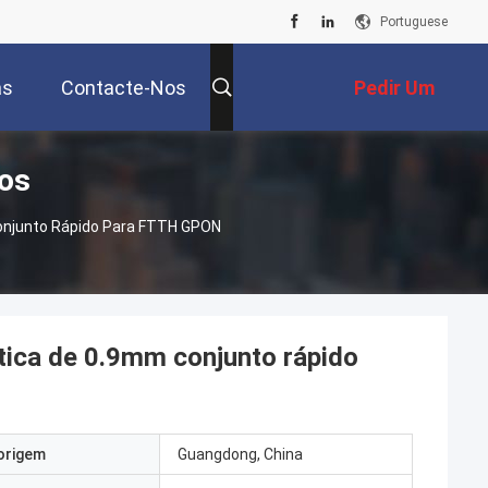
Portuguese
as
Contacte-Nos
Pedir Um
tos
Orçamento
onjunto Rápido Para FTTH GPON
tica de 0.9mm conjunto rápido
origem
Guangdong, China