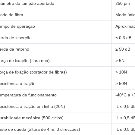
iâmetro do tampão apertado
250 μm
odo de fibra
Modo úni
empo de operação
Aproximad
erda de inserção
≤ 0,3 dB
erda de retorno
≥ 50 dB
orça de fixação (fibra nua)
> 5N
orça de fixação (portador de fibras)
> 10N
esistência à tração
> 50N
emperatura de funcionamento
-40°C a +
esistência à tração em linha (20N)
IL ≤ 0,5 d
urabilidade mecânica (500 ciclos)
IL ≤ 0,5 d
este de queda (altura de 4 m, 3 direcções)
IL ≤ 0,5 d