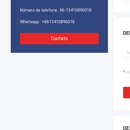
de caixa do fechamento da caixa e da tala
de FDB deles. Esperança nós seremos
Número de telefone :
86-13410896018
mais fortes e mais forte nas
telecomunicações coloque.
Whatsapp :
+8613410896018
DE
Contato
DE