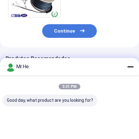
para Proteção de Estação
Telecom FTTA
Continue
Produtos Recomendados
Mr.He
5:31 PM
Good day, what product are you looking for?
Cabo de fibra ótica
A trança blindada da
Cabos exterior
frente e verso
fibra ótica da bota
remendo da fib
multimodo 50/125 de
de Nokia NSN
cabo blindado
Nokia NSN da prova
cabografa o duplex
remendo da fi
da água de FTTA
OM3 OM4 OM5 do SC
ótica de Erics