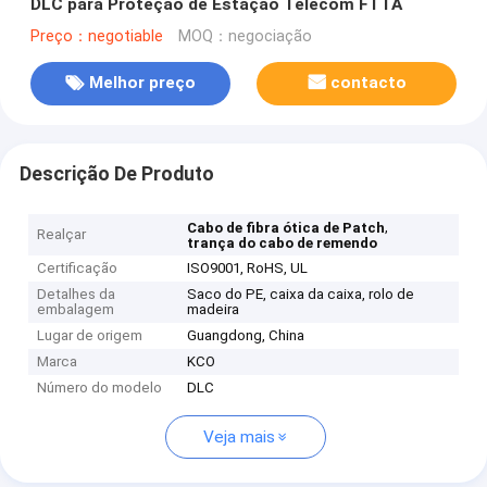
DLC para Proteção de Estação Telecom FTTA
Preço：negotiable
MOQ：negociação
Melhor preço
contacto
Descrição De Produto
,
Cabo de fibra ótica de Patch
Realçar
trança do cabo de remendo
Certificação
ISO9001, RoHS, UL
Detalhes da
Saco do PE, caixa da caixa, rolo de
embalagem
madeira
Lugar de origem
Guangdong, China
Marca
KCO
Número do modelo
DLC
Veja mais