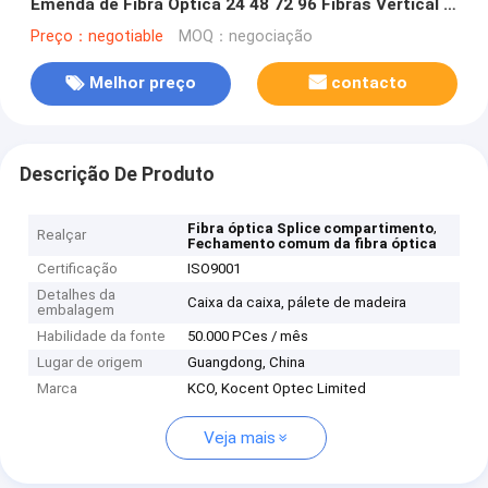
Emenda de Fibra Óptica 24 48 72 96 Fibras Vertical 3
em 3 saídas
Preço：negotiable
MOQ：negociação
Melhor preço
contacto
Descrição De Produto
,
Fibra óptica Splice compartimento
Realçar
Fechamento comum da fibra óptica
Certificação
ISO9001
Detalhes da
Caixa da caixa, pálete de madeira
embalagem
Habilidade da fonte
50.000 PCes / mês
Lugar de origem
Guangdong, China
Marca
KCO, Kocent Optec Limited
Veja mais