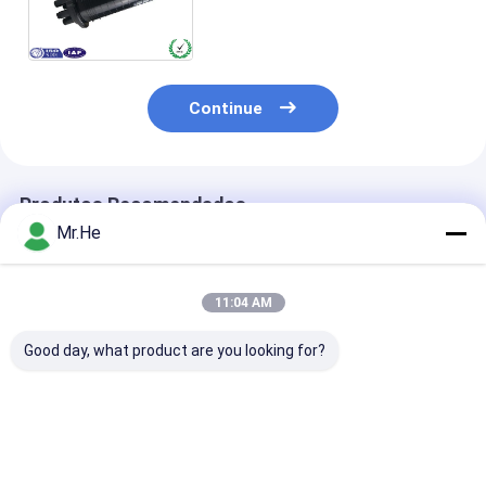
Emenda de Fibra Óptica 24 48
72 96 Fibras Vertical 3 em 3
saídas
Continue
Produtos Recomendados
Mr.He
11:04 AM
Good day, what product are you looking for?
Caixa comum do
ODVA à prova de
Fechamento da
cerco da tala de
água FTTA-08A MPO
da fibra ótica 
fibra ótica
Conector FTTA
cabo pendente
impermeável de 12fo
Caixa multifuncional
FTTH para 1x8
24fo 48fo
Fechamento de
tomada da ent