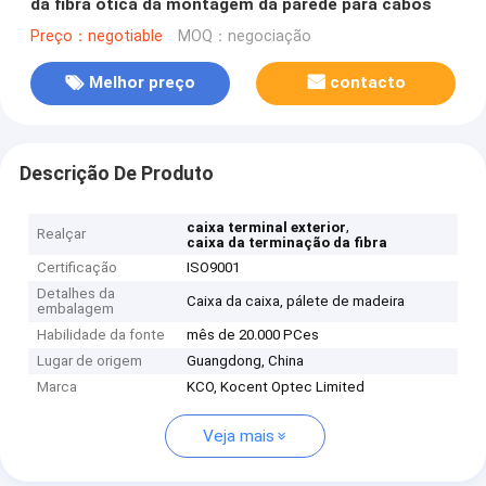
da fibra ótica da montagem da parede para cabos
Preço：negotiable
MOQ：negociação
Melhor preço
contacto
Descrição De Produto
,
caixa terminal exterior
Realçar
caixa da terminação da fibra
Certificação
ISO9001
Detalhes da
Caixa da caixa, pálete de madeira
embalagem
Habilidade da fonte
mês de 20.000 PCes
Lugar de origem
Guangdong, China
Marca
KCO, Kocent Optec Limited
Veja mais