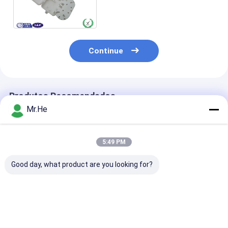
da fibra ótica da montagem
da parede para cabos
Continue
Produtos Recomendados
Mr.He
5:49 PM
Good day, what product are you looking for?
Da junção ótica do
Material do ABS e do
Material exter
fechamento do
PC de 55 caixas
terminal do PC
divisor da caixa de
terminais da fibra
ABS da prova 
distribuição de KCO-
ótica da perda do
água da caixa
P100A caixa comum
retorno do DB/de
FDB-24G da fi