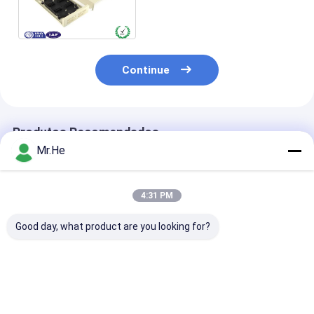
ODF/fibras de fibra ótica da
caixa 24 da terminação
Continue
Produtos Recomendados
Mr.He
4:31 PM
Good day, what product are you looking for?
Da junção ótica do
Material do ABS e do
Material exter
fechamento do
PC de 55 caixas
terminal do PC
divisor da caixa de
terminais da fibra
ABS da prova 
distribuição de KCO-
ótica da perda do
água da caixa
P100A caixa comum
retorno do DB/de
FDB-24G da fi