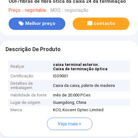
ODF/fibras de fibra ótica da caixa 24 da terminação
Preço：negotiable
MOQ：negociação
Melhor preço
contacto
Descrição De Produto
,
caixa terminal exterior
Realçar
Caixa de terminação óptica
Certificação
ISO9001
Detalhes da
Caixa da caixa, pálete de madeira
embalagem
Habilidade da fonte
mês de 20.000 PCes
Lugar de origem
Guangdong, China
Marca
KCO, Kocent Optec Limited
Veja mais