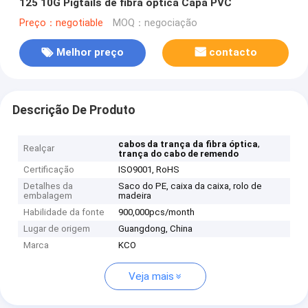
125 10G Pigtails de fibra óptica Capa PVC
Preço：negotiable
MOQ：negociação
Melhor preço
contacto
Descrição De Produto
,
cabos da trança da fibra óptica
Realçar
trança do cabo de remendo
Certificação
ISO9001, RoHS
Detalhes da
Saco do PE, caixa da caixa, rolo de
embalagem
madeira
Habilidade da fonte
900,000pcs/month
Lugar de origem
Guangdong, China
Marca
KCO
Veja mais