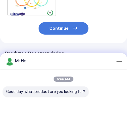
125 10G Pigtails de fibra
óptica Capa PVC
Continue
Produtos Recomendados
Mr.He
5:44 AM
Good day, what product are you looking for?
Cabo de fibra ótica
A trança blindada da
Cabos exterior
frente e verso
fibra ótica da bota
remendo da fib
multimodo 50/125 de
de Nokia NSN
cabo blindado
Nokia NSN da prova
cabografa o duplex
remendo da fi
da água de FTTA
OM3 OM4 OM5 do SC
ótica de Erics