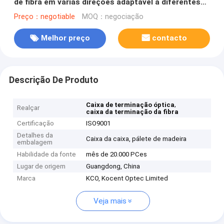
de fibra em várias direções adaptável a diferentes
cenários de instalação
Preço：negotiable
MOQ：negociação
Melhor preço
contacto
Descrição De Produto
,
Caixa de terminação óptica
Realçar
caixa da terminação da fibra
Certificação
ISO9001
Detalhes da
Caixa da caixa, pálete de madeira
embalagem
Habilidade da fonte
mês de 20.000 PCes
Lugar de origem
Guangdong, China
Marca
KCO, Kocent Optec Limited
Veja mais