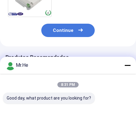
fibra em várias direções
adaptável a diferentes
cenários de instalação
Continue
Produtos Recomendados
Mr.He
8:31 PM
Good day, what product are you looking for?
Da junção ótica do
Material do ABS e do
Material exter
fechamento do
PC de 55 caixas
terminal do PC
divisor da caixa de
terminais da fibra
ABS da prova 
distribuição de KCO-
ótica da perda do
água da caixa
P100A caixa comum
retorno do DB/de
FDB-24G da fi