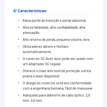
3/ Características:
Baixa perda de inserção e perda adicional.
Alta estabilidade, alta confiabilidade, alta
atenuação.
Alto retorno de perda, pequeno volume, leve.
Obturadores abrem e fecham
automaticamente.
O conector SC Auto-door pode ser usado com
um adaptador SC regular.
Oferece o mais alto nível de proteção contra
poeira e laser disponível.
Para casa
O design do conector está em conformidade
com a engenharia humana, fácil de manusear.
KOCENT
Podemos fornecer
Produtos
cabo drop FTTH,
OPTEC
Adequado para diâmetro de cabo óptico: 2,0
cabo interno e
LIMITED
mm, 3,0 mm.
Vídeos
é uma
cabo externo. Com
empresa de alta