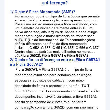
a diferença?
1/ O que é Fibra Monomodo (SMF)?
Fibra monomodo é um tipo de fibra óptica que permite
a transmissão de sinais ópticos em apenas um modo.
Possui um núcleo menor que a fibra multimodo, com
um diâmetro de núcleo geralmente entre 8-10 μm,
baixa dispersão, alta largura de banda e pode atingir
menor atenuação e maior distância de transmissão.
A ITU-T (União Internacional de Telecomunicações)
definiu diferentes padrões de fibra monomodo,
incluindo G.652, G.653, G.654, G.655, G.656 e G.657.
Dentre eles, os padrões mais utilizados no mercado
são
Fibra G652D, Fibra G657A1 e Fibra G657A2.
2/ Quais são as diferenças entre a Fibra G657A1
e a Fibra G657A2?
Fibra G657A1:
A Fibra G657A1 é um tipo de fibra
monomodo otimizada para cenários de aplicação
especiais (requisitos de cablagem com maior
densidade de fibra) e pertence ao padrão ITU-T
G.657. Como uma fibra monomodo confiável e de alto
desempenho, insensível à curvatura, a fibra G657A1
possui desempenho de curvatura superior em
comparação com a fibra G652D, com um raio mínimo