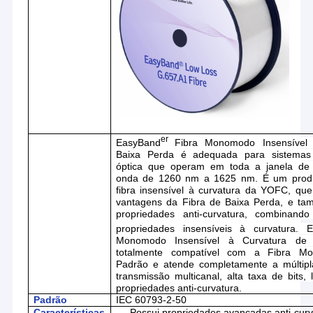
er
EasyBand
Fibra Monomodo Insensível
Baixa Perda é adequada para sistemas
óptica que operam em toda a janela de
onda de 1260 nm a 1625 nm. É um prod
fibra insensível à curvatura da YOFC, que
vantagens da Fibra de Baixa Perda, e t
propriedades anti-curvatura, combinand
propriedades insensíveis à curvatura. 
Monomodo Insensível à Curvatura de
totalmente compatível com a Fibra M
Padrão e atende completamente a múltip
transmissão multicanal, alta taxa de bits, 
propriedades anti-curvatura.
Padrão
IEC 60793-2-50
Características
Possui propriedades avançadas anti-curv