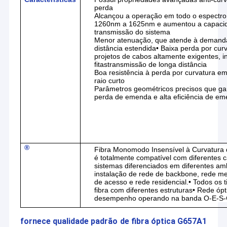
perda
Alcançou a operação em todo o espectro
1260nm a 1625nm e aumentou a capaci
transmissão do sistema
Menor atenuação, que atende à demand
distância estendida
• Baixa perda por cur
projetos de cabos altamente exigentes, i
fitas
transmissão de longa distância
Boa resistência à perda por curvatura e
raio curto
Parâmetros geométricos precisos que ga
perda de emenda e alta eficiência de e
®
Fibra Monomodo Insensível à Curvatura 
é totalmente compatível com diferentes 
sistemas diferenciados em diferentes am
Para casa
instalação de rede de backbone, rede me
de acesso e rede residencial.
• Todos os 
KOCENT
fibra com diferentes estruturas
• Rede ópt
Podemos fornecer
Produtos
desempenho operando na banda O-E-S-
cabo drop FTTH,
OPTEC
cabo interno e
LIMITED
Vídeos
é uma
cabo externo. Com
fornece qualidade padrão de fibra óptica G657A1
empresa de alta